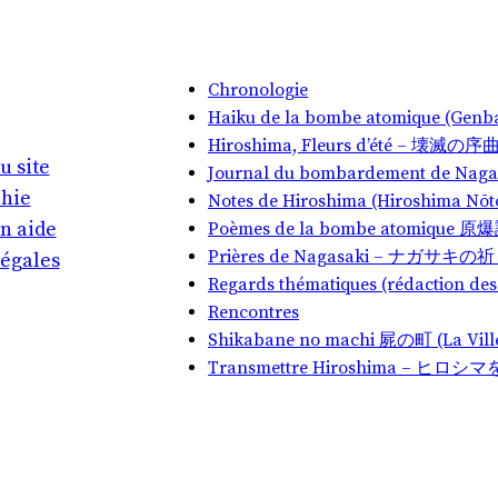
Chronologie
Haiku de la bombe atomique (Ge
Hiroshima, Fleurs d’été – 壊滅
u site
Journal du bombardement de Na
phie
Notes de Hiroshima (Hiroshim
n aide
Poèmes de la bombe atomique 原
Prières de Nagasaki – ナガサキ
légales
Regards thématiques (rédaction des 
Rencontres
Shikabane no machi 屍の町 (La Vill
Transmettre Hiroshima – ヒ