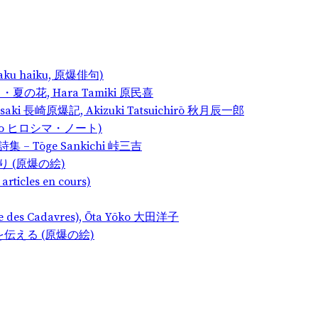
nbaku haiku, 原爆俳句)
の序曲・夏の花, Hara Tamiki 原民喜
gasaki 長崎原爆記, Akizuki Tatsuichirō 秋月辰一郎
a Nōto ヒロシマ・ノート)
爆詩集 – Tōge Sankichi 峠三吉
の祈り (原爆の絵)
articles en cours)
e des Cadavres), Ōta Yōko 大田洋子
ロシマを伝える (原爆の絵)