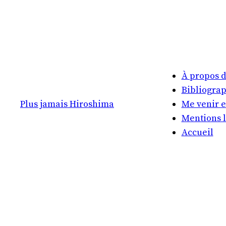
À propos d
Bibliogra
Plus jamais Hiroshima
Me venir e
Mentions 
Accueil