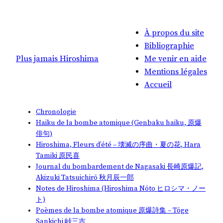
À propos du site
Bibliographie
Plus jamais Hiroshima
Me venir en aide
Mentions légales
Accueil
Chronologie
Haiku de la bombe atomique (Genbaku haiku, 原爆
俳句)
Hiroshima, Fleurs d’été – 壊滅の序曲・夏の花, Hara
Tamiki 原民喜
Journal du bombardement de Nagasaki 長崎原爆記,
Akizuki Tatsuichirō 秋月辰一郎
Notes de Hiroshima (Hiroshima Nōto ヒロシマ・ノー
ト)
Poèmes de la bombe atomique 原爆詩集 – Tōge
Sankichi 峠三吉