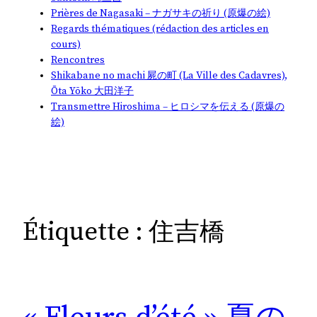
Prières de Nagasaki – ナガサキの祈り (原爆の絵)
Regards thématiques (rédaction des articles en
cours)
Rencontres
Shikabane no machi 屍の町 (La Ville des Cadavres),
Ōta Yōko 大田洋子
Transmettre Hiroshima – ヒロシマを伝える (原爆の
絵)
Étiquette :
住吉橋