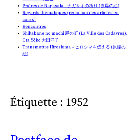
Prières de Nagasaki – ナガサキの祈り (原爆の絵)
Regards thématiques (rédaction des articles en
cours)
Rencontres
Shikabane no machi 屍の町 (La Ville des Cadavres),
Ōta Yōko 大田洋子
Transmettre Hiroshima – ヒロシマを伝える (原爆の
絵)
Étiquette :
1952