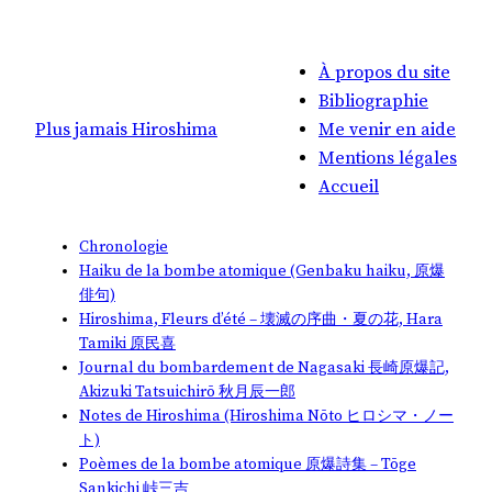
À propos du site
Bibliographie
Plus jamais Hiroshima
Me venir en aide
Mentions légales
Accueil
Chronologie
Haiku de la bombe atomique (Genbaku haiku, 原爆
俳句)
Hiroshima, Fleurs d’été – 壊滅の序曲・夏の花, Hara
Tamiki 原民喜
Journal du bombardement de Nagasaki 長崎原爆記,
Akizuki Tatsuichirō 秋月辰一郎
Notes de Hiroshima (Hiroshima Nōto ヒロシマ・ノー
ト)
Poèmes de la bombe atomique 原爆詩集 – Tōge
Sankichi 峠三吉