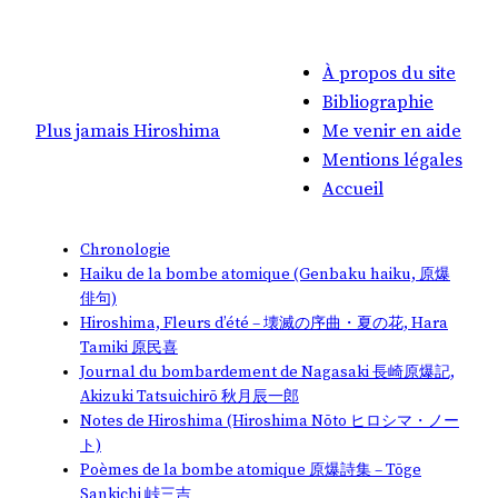
À propos du site
Bibliographie
Plus jamais Hiroshima
Me venir en aide
Mentions légales
Accueil
Chronologie
Haiku de la bombe atomique (Genbaku haiku, 原爆
俳句)
Hiroshima, Fleurs d’été – 壊滅の序曲・夏の花, Hara
Tamiki 原民喜
Journal du bombardement de Nagasaki 長崎原爆記,
Akizuki Tatsuichirō 秋月辰一郎
Notes de Hiroshima (Hiroshima Nōto ヒロシマ・ノー
ト)
Poèmes de la bombe atomique 原爆詩集 – Tōge
Sankichi 峠三吉