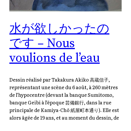
水が欲しかったの
です – Nous
voulions de l’eau
Dessin réalisé par Takakura Akiko 高蔵信子,
représentant une scène du 6 août, à 260 mètres
de l’hypocentre (devant la banque Sumitomo,
banque Geibi à l’époque 芸備銀行, dans la rue
principale de Kamiya-Chō 紙屋町本通り). Elle est
alors âgée de 19 ans, et au moment du dessin, de
49 ans. Il a été collecté lors du premier…