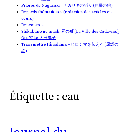
Prières de Nagasaki – ナガサキの祈り (原爆の絵)
Regards thématiques (rédaction des articles en
cours)
Rencontres
Shikabane no machi 屍の町 (La Ville des Cadavres),
Ōta Yōko 大田洋子
Transmettre Hiroshima – ヒロシマを伝える (原爆の
絵)
Étiquette :
eau