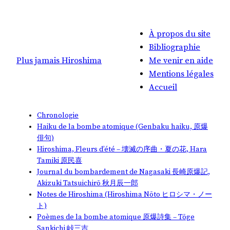
À propos du site
Bibliographie
Plus jamais Hiroshima
Me venir en aide
Mentions légales
Accueil
Chronologie
Haiku de la bombe atomique (Genbaku haiku, 原爆
俳句)
Hiroshima, Fleurs d’été – 壊滅の序曲・夏の花, Hara
Tamiki 原民喜
Journal du bombardement de Nagasaki 長崎原爆記,
Akizuki Tatsuichirō 秋月辰一郎
Notes de Hiroshima (Hiroshima Nōto ヒロシマ・ノー
ト)
Poèmes de la bombe atomique 原爆詩集 – Tōge
Sankichi 峠三吉