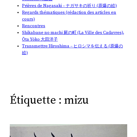
Prières de Nagasaki – ナガサキの祈り (原爆の絵)
Regards thématiques (rédaction des articles en
cours)
Rencontres
Shikabane no machi 屍の町 (La Ville des Cadavres),
Ōta Yōko 大田洋子
Transmettre Hiroshima – ヒロシマを伝える (原爆の
絵)
Étiquette :
mizu