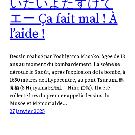
いたいよたすけて
エー Ça fait mal ! À
l’aide !
Dessin réalisé par Yoshiyama Masako, âgée de 13
ans au moment du bombardement. La scène se
déroule le 6 août, après l’explosion de la bombe, à
1650 mètres de l’hypocentre, au pont Tsurumi 鶴
見橋 (8 Hijiyama 比治山 – Niho 仁保). Il a été
collecté lors du premier appel à dessins du
Musée et Mémorial de…
27 janvier 2025