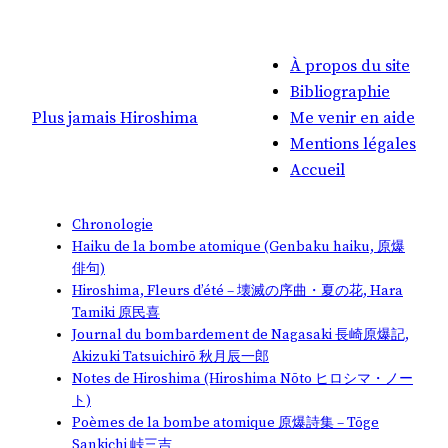
À propos du site
Bibliographie
Plus jamais Hiroshima
Me venir en aide
Mentions légales
Accueil
Chronologie
Haiku de la bombe atomique (Genbaku haiku, 原爆
俳句)
Hiroshima, Fleurs d’été – 壊滅の序曲・夏の花, Hara
Tamiki 原民喜
Journal du bombardement de Nagasaki 長崎原爆記,
Akizuki Tatsuichirō 秋月辰一郎
Notes de Hiroshima (Hiroshima Nōto ヒロシマ・ノー
ト)
Poèmes de la bombe atomique 原爆詩集 – Tōge
Sankichi 峠三吉