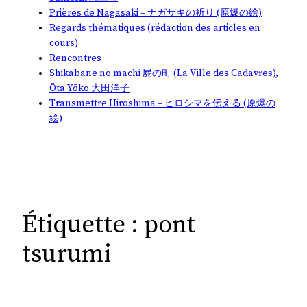
Prières de Nagasaki – ナガサキの祈り (原爆の絵)
Regards thématiques (rédaction des articles en
cours)
Rencontres
Shikabane no machi 屍の町 (La Ville des Cadavres),
Ōta Yōko 大田洋子
Transmettre Hiroshima – ヒロシマを伝える (原爆の
絵)
Étiquette :
pont
tsurumi