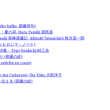
nbaku haiku, 原爆俳句)
の序曲・夏の花, Hara Tamiki 原民喜
gasaki 長崎原爆記, Akizuki Tatsuichirō 秋月辰一郎
a Nōto ヒロシマ・ノート)
爆詩集 – Tōge Sankichi 峠三吉
の祈り (原爆の絵)
articles en cours)
e des Cadavres), Ōta Yōko 大田洋子
ロシマを伝える (原爆の絵)