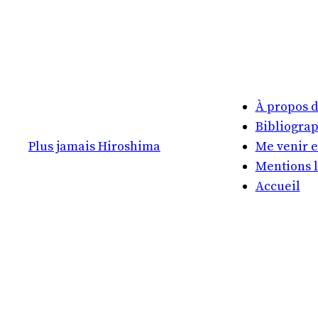
À propos d
Bibliogra
Plus jamais Hiroshima
Me venir e
Mentions 
Accueil