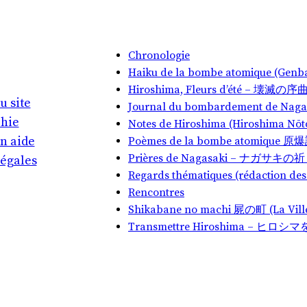
Chronologie
Haiku de la bombe atomique (Ge
Hiroshima, Fleurs d’été – 壊滅
u site
Journal du bombardement de Na
phie
Notes de Hiroshima (Hiroshim
n aide
Poèmes de la bombe atomique 原
Prières de Nagasaki – ナガサキ
légales
Regards thématiques (rédaction des 
Rencontres
Shikabane no machi 屍の町 (La Vill
Transmettre Hiroshima – ヒ